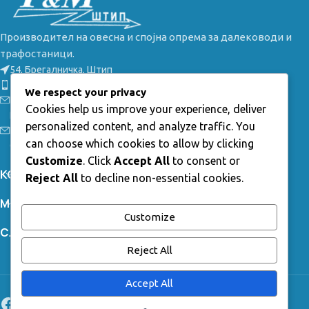
Производител на овесна и спојна опрема за далеководи и
трафостаници.
54, Брегалничка, Штип
Телефон: +389(0) 32 385 149
We respect your privacy
Е-маил: info@tmstip.mk
Cookies help us improve your experience, deliver
Работно време:
personalized content, and analyze traffic. You
Пон-Пет: 7:30 - 15:30ч;
can choose which cookies to allow by clicking
Саб-Нед: неработни
Customize
. Click
Accept All
to consent or
КОРИСНИ ЛИНКОВИ
Reject All
to decline non-essential cookies.
МЕНИ
Customize
СЛЕДЕТЕ НЕ
Reject All
Accept All