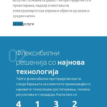
во Штип. Основната дејност на претпријатието е
проектирање, надзор и монтажа на
електроенергетска опрема и објекти од низок и
среден напон.
за нас
услуги
02
Флексибилни
решенија со
најнова
технологија
Т&М е флексибилно претпријатие кое ги
следи барањата на клиентите применувајќи ги
најновите технолошки достигнувања, технича
регулатива и стандарди. Располага со:
4
1
3
2