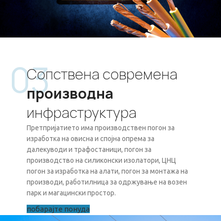
03
Сопствена современа
производна
инфраструктура
Претпријатието има производствен погон за
изработка на овисна и спојна опрема за
далекуводи и трафостаници, погон за
производство на силиконски изолатори, ЦНЦ
погон за изработка на алати, погон за монтажа на
производи, работилница за одржување на возен
парк и магацински простор.
побарајте понуда