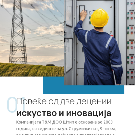
01
Повеќе од две децении
искуство и иновација
Компанијата Т&М ДОО Штип е основана во 2003
година, со седиште на ул. Струмички пат, 9-ти км,