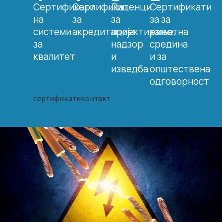
Сертификати
Сертификат
Лиценци
Сертификати
на
за
за
за за
системи
акредитација
проектирање,
животна
за
надзор
средина
квалитет
и
и за
изведба
општествена
одговорност
сертификати
контакт