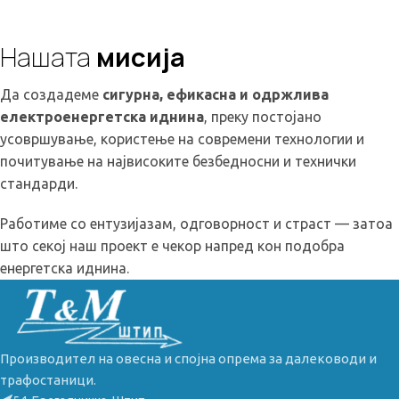
Нашата
мисија
Да создадеме
сигурна, ефикасна и одржлива
електроенергетска иднина
, преку постојано
усовршување, користење на современи технологии и
почитување на највисоките безбедносни и технички
стандарди.
Работиме со ентузијазам, одговорност и страст — затоа
што секој наш проект е чекор напред кон подобра
енергетска иднина.
Производител на овесна и спојна опрема за далеководи и
трафостаници.